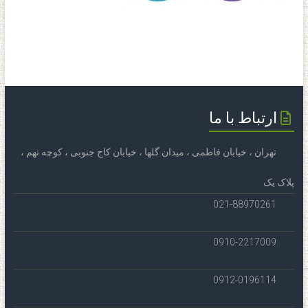
ارتباط با ما
تهران ، خیابان فاطمی ، میدان گلها ، خیابان کاج جنوبی ، کوچه نهم ،
پلاک یک
021-88970261
0910-2217009
0912-0196114