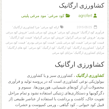
کشاورزی ارگانیک
agrofert
کود مرغی
٬
مود مرغی پلیتی
2015-05-25
ارائه کود مرغی
٬
چرا کشاورزی ارگانیک
٬
فرآوری کود ارگانیک
٬
فروش کود مرغی
٬
فروش کود مرغی پلیتی
٬
فروش کود مرغی
پودری
٬
فروش کود مرغی گرانول
٬
فروش کود مرغی گرانوله
٬
قیمت کود ارگانیک
٬
قیمت کود مرغی
٬
قیمت کود مرغی پلیتی
٬
قیمت کود مرغی پودری
٬
قیمت کود مرغی
گرانول
٬
کشاورزی ارگانیک
٬
کود ارگانیک
٬
کود ارگنیک
٬
کود مرغی
٬
کود های ارگانیک
٬
مزایای کشاورزی ارگانیک
٬
مزایای کود مرغی
کشاورزی ارگانیک
کشاورزی ارگانیک
، کشاورزی سبز و یا کشاورزی
بیولوژیکی نوعی کشاورزی است که در پروسه تولید و فرآوری
محصولات آن از کودهای شیمیایی، هورمون‌ها، سموم و
دگرگونیها و دستکاری‌های ژنتیکی استفاده نشود و تمام مراحل
تقویت خاک، کاشت و برداشت با استفاده از عناصر طبیعی (از
قبیل کود حیوانی ، کود گیاهی ، ورمی کمپوست‌ و حشرات