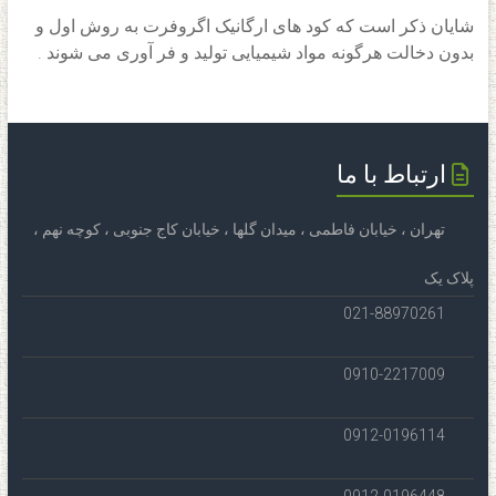
شایان ذکر است که کود های ارگانیک اگروفرت به روش اول و
بدون دخالت هرگونه مواد شیمیایی تولید و فر آوری می شوند .
ارتباط با ما
تهران ، خیابان فاطمی ، میدان گلها ، خیابان کاج جنوبی ، کوچه نهم ،
پلاک یک
021-88970261
0910-2217009
0912-0196114