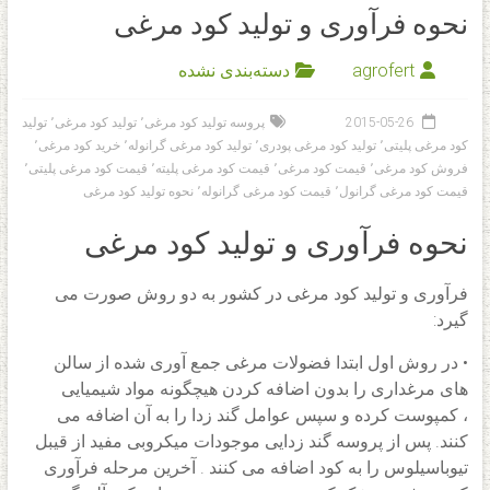
نحوه فرآوری و تولید کود مرغی
agrofert
دسته‌بندی نشده
2015-05-26
پروسه تولید کود مرغی
٬
تولید کود مرغی
٬
تولید
کود مرغی پلیتی
٬
تولید کود مرغی پودری
٬
تولید کود مرغی گرانوله
٬
خرید کود مرغی
٬
فروش کود مرغی
٬
قیمت کود مرغی
٬
قیمت کود مرغی پلیته
٬
قیمت کود مرغی پلیتی
٬
قیمت کود مرغی گرانول
٬
قیمت کود مرغی گرانوله
٬
نحوه تولید کود مرغی
نحوه فرآوری و تولید کود مرغی
فرآوری و تولید کود مرغی در کشور به دو روش صورت می
گیرد:
• در روش اول ابتدا فضولات مرغی جمع آوری شده از سالن
های مرغداری را بدون اضافه کردن هیچگونه مواد شیمیایی
، کمپوست کرده و سپس عوامل گند زدا را به آن اضافه می
کنند. پس از پروسه گند زدایی موجودات میکروبی مفید از قیبل
تیوباسیلوس را به کود اضافه می کنند . آخرین مرحله فرآوری